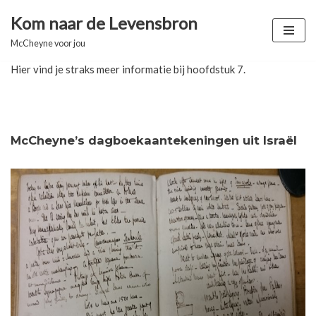
Kom naar de Levensbron
Ga
McCheyne voor jou
naar
Hier vind je straks meer informatie bij hoofdstuk 7.
de
inhoud
McCheyne’s dagboekaantekeningen uit Israël